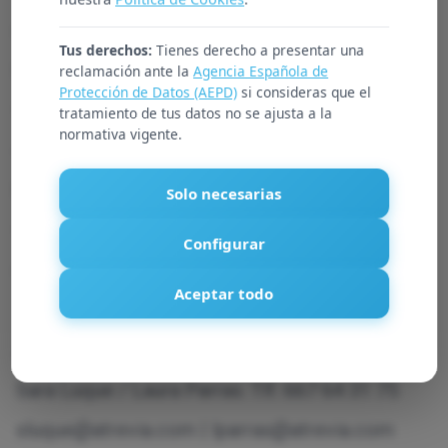
mujeres
, busca con esta iniciativa romper las
Tus derechos:
Tienes derecho a presentar una
barreras entre hombres y mujeres y luchar por
reclamación ante la
Agencia Española de
Protección de Datos (AEPD)
si consideras que el
la igualdad no solo laboral sino en todas las
tratamiento de tus datos no se ajusta a la
normativa vigente.
esferas de la sociedad.
Para más información:
Solo necesarias
Noemi Portela. Dpto. Comunicación
Configurar
nportela@atenzia.com
| 915 632 289
Aceptar todo
ATREVIA
Sara Luque / Laura Parras. Tlf. 667 64 31 75
sluque@atrevia.com
|
lparras@atrevia.com