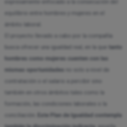
expresamente enfocado a la consecución del
equilibrio entre hombres y mujeres en el
ámbito laboral.
El proyecto llevado a cabo por la compañía
busca ofrecer una igualdad real, en la que
tanto
hombres como mujeres cuenten con las
mismas oportunidades
no solo a nivel de
contratación o el salario a percibir sino
también en otros ámbitos tales como la
formación, las condiciones laborales o la
conciliación.
Este Plan de Igualdad contempla
también la discriminación indirecta
, aquella