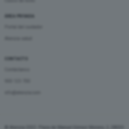
Casos de éxito
ÁREA PRIVADA
Portal del cuidador
Atenzia salud
CONTACTO
Contáctanos
900 123 700
info@atenzia.com
© Atenzia 2022. Plaza de Manuel Gómez Moreno, 2, 28020