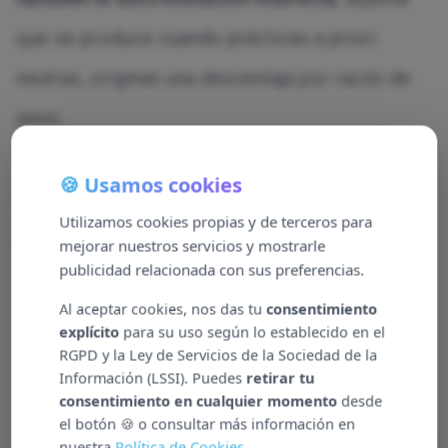
que se produce cuando prácticas a priori
neutras, originan una desventaja por razón de
sexo.
Como señala
Florencio Martín
, director
🍪 Usamos cookies
general de Atenzia, “desde la implantación del
Utilizamos cookies propias y de terceros para
primer Plan de Igualdad, la empresa ha seguido
mejorar nuestros servicios y mostrarle
publicidad relacionada con sus preferencias.
trabajando en el seno de su plantilla realizando
Al aceptar cookies, nos das tu
consentimiento
el seguimiento y valoraciones pertinentes para
explícito
para su uso según lo establecido en el
RGPD y la Ley de Servicios de la Sociedad de la
certificar dicha equidad a todos los niveles”.
Información (LSSI). Puedes
retirar tu
Atenzia, que cuenta en la actualidad con
841
consentimiento en cualquier momento
desde
el botón 🍪 o consultar más información en
empleados de los cuales más de la mitad son
nuestra
Política de Cookies
.