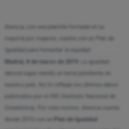
Atenzia, con una plantilla formada en su
mayoría por mujeres, cuenta con un Plan de
Igualdad para fomentar la equidad
Madrid, 8 de marzo de 2019
. La igualdad
laboral sigue siendo un tema pendiente en
nuestro país. Así lo reflejan los últimos datos
publicados por el INE (Instituto Nacional de
Estadística). Por este motivo, Atenzia cuenta
desde 2010 con un
Plan de Igualdad