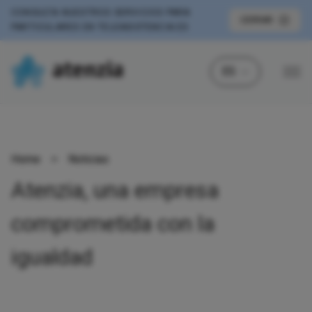
CONSULTA NUESTROS SERVICIOS PARA
CERRAR
PARTICULARES EN
TELEASISTENCIA.ES
ES
Home
>
Noticias
Atenzia, una empresa
comprometida con la
igualdad