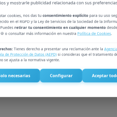
 del Instituto Aragonés de la Mujer, Natalia Salvo; 
cios y mostrarle publicidad relacionada con sus preferencias
e Atenzia, Florencio Martín Tejedor. Durante la jorn
ptar cookies, nos das tu
consentimiento explícito
para su uso se
ecido en el RGPD y la Ley de Servicios de la Sociedad de la Inform
pondrán su punto de vista en esta materia
, así com
. Puedes
retirar tu consentimiento en cualquier momento
desde
 prevención de casos de malos tratos. Además,
se d
🍪 o consultar más información en nuestra
Política de Cookies
.
e ámbito.
rechos:
Tienes derecho a presentar una reclamación ante la
Agenci
la de Protección de Datos (AEPD)
si consideras que el tratamiento d
n Personas Mayores’
no se ajusta a la normativa vigente.
Solo necesarias
Configurar
Aceptar tod