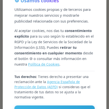
🍪 Usamos cookies
Utilizamos cookies propias y de terceros para
mejorar nuestros servicios y mostrarle
publicidad relacionada con sus preferencias.
Al aceptar cookies, nos das tu
consentimiento
explícito
para su uso según lo establecido en el
RGPD y la Ley de Servicios de la Sociedad de la
Información (LSSI). Puedes
retirar tu
consentimiento en cualquier momento
desde
el botón 🍪 o consultar más información en
nuestra
Política de Cookies
.
Aquest projecte utilitza un programari d'estimulació
cognitiva amb validesa científica que va suposar un
Tus derechos:
Tienes derecho a presentar una
reclamación ante la
Agencia Española de
increment cognitiu general del 15%. A més, ampliem
Protección de Datos (AEPD)
si consideras que el
les xarxes socials i l'aprenentatge de competències
tratamiento de tus datos no se ajusta a la
normativa vigente.
digitals dels usuaris.