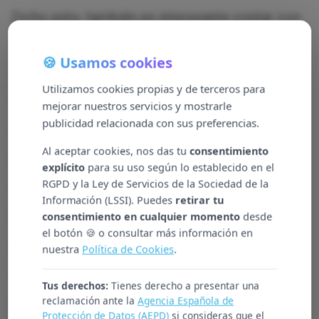
Dicho esto, también es interesante contar con
la implicación de empresas que ofrecen
🍪 Usamos cookies
servicios de atención a personas mayores.
Utilizamos cookies propias y de terceros para
Sobre todo a través de colaboraciones o
mejorar nuestros servicios y mostrarle
publicidad relacionada con sus preferencias.
conciertos entre el
sector público y privado
,
Al aceptar cookies, nos das tu
consentimiento
que permiten llevar a cabo una actuación más
explícito
para su uso según lo establecido en el
RGPD y la Ley de Servicios de la Sociedad de la
eficaz y eficiente.
Información (LSSI). Puedes
retirar tu
Un ejemplo es el “Salamanca Acompaña”, un
consentimiento en cualquier momento
desde
el botón 🍪 o consultar más información en
programa promovido por el Ayuntamiento y
nuestra
Política de Cookies
.
gestionado por Atenzia, para responder a esta
Tus derechos:
Tienes derecho a presentar una
realidad ofreciendo
atención individual y
reclamación ante la
Agencia Española de
Protección de Datos (AEPD)
si consideras que el