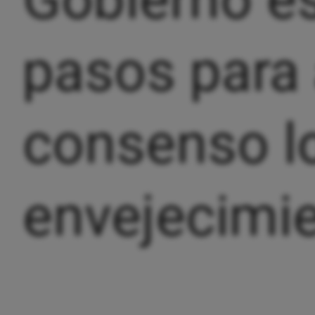
pasos para
consenso lo
envejecimi