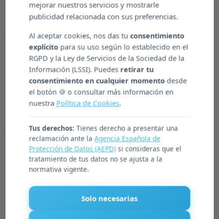
mejorar nuestros servicios y mostrarle
servicio en la modalidad de teleasistencia
publicidad relacionada con sus preferencias.
móvil (TAM), para detectar a aquellas que no
Al aceptar cookies, nos das tu
consentimiento
explícito
para su uso según lo establecido en el
hubieran tenido actividad en las últimas horas y
RGPD y la Ley de Servicios de la Sociedad de la
Información (LSSI). Puedes
retirar tu
contribuir a su localización.
consentimiento en cualquier momento
desde
Todas estas medidas fueron esenciales para
el botón 🍪 o consultar más información en
nuestra
Política de Cookies
.
identificar casos de especial vulnerabilidad y
Tus derechos:
Tienes derecho a presentar una
necesidades específicas derivadas de las
reclamación ante la
Agencia Española de
Protección de Datos (AEPD)
si consideras que el
consecuencias de la catástrofe. Gracias a este
tratamiento de tus datos no se ajusta a la
normativa vigente.
triaje, se derivaron al departamento de
Programas del Servicio de Teleasistencia
Solo necesarias
Avanzada aquellos casos más vulnerables para