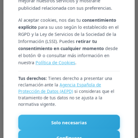
mejorar nuestros servicios y mostrarle
publicidad relacionada con sus preferencias.
contratación de servicios de teleasistencia.
Al aceptar cookies, nos das tu
consentimiento
En este sentido, los socios de ALCER pueden
explícito
para su uso según lo establecido en el
RGPD y la Ley de Servicios de la Sociedad de la
optar por
diferentes modalidades
de
Información (LSSI). Puedes
retirar tu
teleasistencia como Atenzia Classic, Atenzia
consentimiento en cualquier momento
desde
el botón 🍪 o consultar más información en
Plus, también disponibles en versión familiar, y
nuestra
Política de Cookies
.
Atenzia Classic Móvil. Servicios que son “un
Tus derechos:
Tienes derecho a presentar una
reclamación ante la
Agencia Española de
ejemplo de cómo la atención adaptada a la
Protección de Datos (AEPD)
si consideras que el
persona es capaz de mejorar la vida de las
tratamiento de tus datos no se ajusta a la
normativa vigente.
personas con enfermedades crónicas”, según
ha manifestado Benéitez.
Solo necesarias
Los usuarios dispondrán así de dispositivos de
Configurar