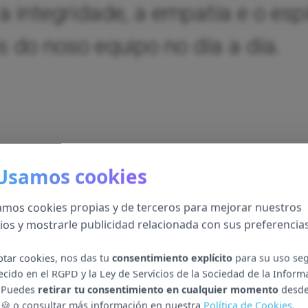
a integridade, a empatía e o esp
 do noso equipo no día a día.
 Usamos cookies
zamos cookies propias y de terceros para mejorar nuestros
cios y mostrarle publicidad relacionada con sus preferencias
adores
ptar cookies, nos das tu
consentimiento explícito
para su uso se
ecido en el RGPD y la Ley de Servicios de la Sociedad de la Inform
. Puedes
retirar tu consentimiento en cualquier momento
desde
🍪 o consultar más información en nuestra
Política de Cookies
.