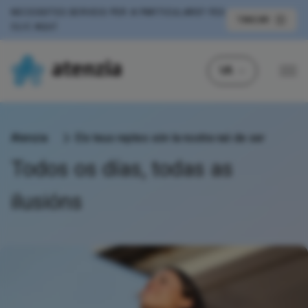
NECESSITES SERVEIS PER A PARTICULARS?
FES
TANCAR
CLIC AQUÍ
VA
Atenzia
Els teus reptes són la nostra raó de ser
Todos os días, todas as
ilusións