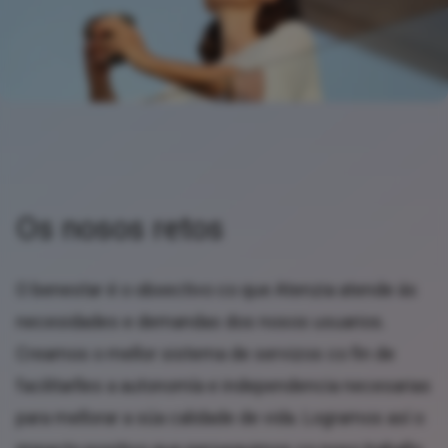
Os nosos retos
O benestar é o obxectivo co que Atenzia atende ás
necesidades e demandas dos nosos usuarios.
Creamos o mellor sistema de servizos co fin de
facilitarlles a autonomía e independencia necesarias
para mellorar a súa calidade de vida. Logramos así o