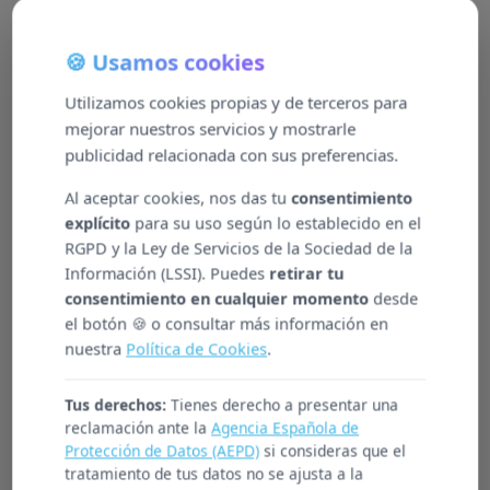
🍪 Usamos cookies
Utilizamos cookies propias y de terceros para
mejorar nuestros servicios y mostrarle
publicidad relacionada con sus preferencias.
Al aceptar cookies, nos das tu
consentimiento
explícito
para su uso según lo establecido en el
RGPD y la Ley de Servicios de la Sociedad de la
Información (LSSI). Puedes
retirar tu
consentimiento en cualquier momento
desde
el botón 🍪 o consultar más información en
Responsables e íntegros
nuestra
Política de Cookies
.
Tus derechos:
Tienes derecho a presentar una
A confianza que depositan en Atenzia tanto os
reclamación ante la
Agencia Española de
Protección de Datos (AEPD)
si consideras que el
nosos clientes como os seus usuarios é o eixe
tratamiento de tus datos no se ajusta a la
articulador que define a relación entre todos.