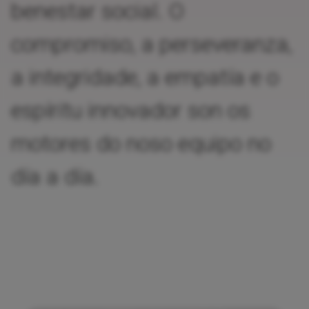
benestar social. O
compromiso, a perseveranza,
a integridade, a empatía e o
espíritu innovador son os
motores do noso equipo no
día a día.