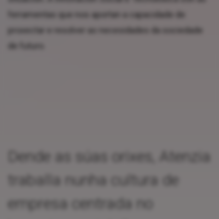
ferramentas que nos aportan a capacidade de
proxectar e resolver as necesidades da sociedade
de futuro.
Dende as súas orixes, Atenzia
traballa nunha cultura de
empresa centrada no