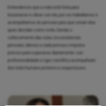
Entendemos que a vida está feita para
ilusionarse e vibrar con ela, por iso traballamos e
acompañamos ás persoas para que sexan elas
quen decidan como vivila. Dende o
coñecemento das súas circunstancias
persoais, damos a cada persoa o impulso
preciso para superarse diariamente: con
profesionalidade e rigor científico acompañado
dun trato humano próximo e respectuoso.