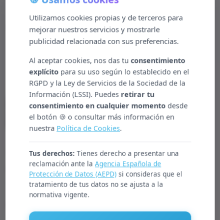
Utilizamos cookies propias y de terceros para
Gandía
mejorar nuestros servicios y mostrarle
publicidad relacionada con sus preferencias.
Al aceptar cookies, nos das tu
consentimiento
explícito
para su uso según lo establecido en el
RGPD y la Ley de Servicios de la Sociedad de la
Información (LSSI). Puedes
retirar tu
consentimiento en cualquier momento
desde
el botón 🍪 o consultar más información en
nuestra
Política de Cookies
.
Plaza Lope de Vega, 12 - Bajo 46701
Tus derechos:
Tienes derecho a presentar una
reclamación ante la
Agencia Española de
Gandía
Protección de Datos (AEPD)
si consideras que el
tratamiento de tus datos no se ajusta a la
VEURE MAPA
→
normativa vigente.
Mail: valencia@atenzia.com