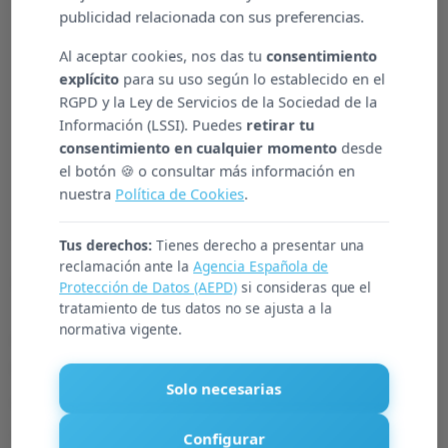
publicidad relacionada con sus preferencias.
Al aceptar cookies, nos das tu
consentimiento
explícito
para su uso según lo establecido en el
RGPD y la Ley de Servicios de la Sociedad de la
Información (LSSI). Puedes
retirar tu
consentimiento en cualquier momento
desde
el botón 🍪 o consultar más información en
nuestra
Política de Cookies
.
Metodologia
Tus derechos:
Tienes derecho a presentar una
reclamación ante la
Agencia Española de
col·laborativa
Protección de Datos (AEPD)
si consideras que el
tratamiento de tus datos no se ajusta a la
normativa vigente.
A Atenzia, ens impliquem en cada projecte fins a
fer-lo realitat. Com a organització, ens
Solo necesarias
comprometem amb els nostres clients, dissenyant
solucions personalitzades que garanteixen la
Configurar