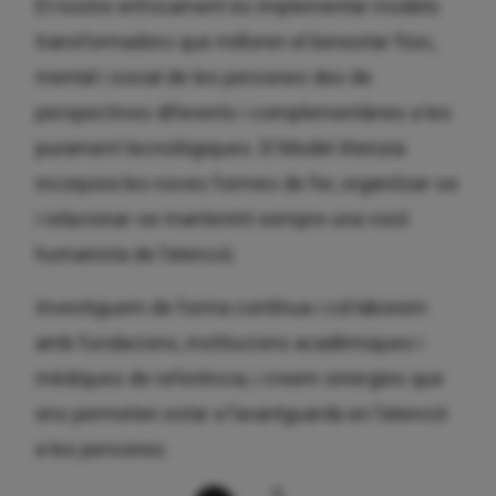
El nostre enfocament és implementar models
transformadors que milloren el benestar físic,
mental i social de les persones des de
perspectives diferents i complementàries a les
purament tecnològiques. El Model Atenzia
incorpora les noves formes de fer, organitzar-se
i relacionar-se mantenint sempre una visió
humanista de l’atenció.
Investiguem de forma contínua i col·laborem
amb fundacions, institucions acadèmiques i
mèdiques de referència, i creem sinergies que
ens permeten estar a l’avantguarda en l’atenció
a les persones.