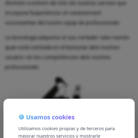
d’extrem a extrem de tots els nostres serveis que
incorpora l’experiència i el coneixement
sociosanitari del nostre equip de professionals.
La tecnologia adquireix el seu vertader valor només
quan està centrada en el benestar dels nostres
usuaris i en les competències dels nostres
professionals.
🍪 Usamos cookies
Utilizamos cookies propias y de terceros para
mejorar nuestros servicios y mostrarle