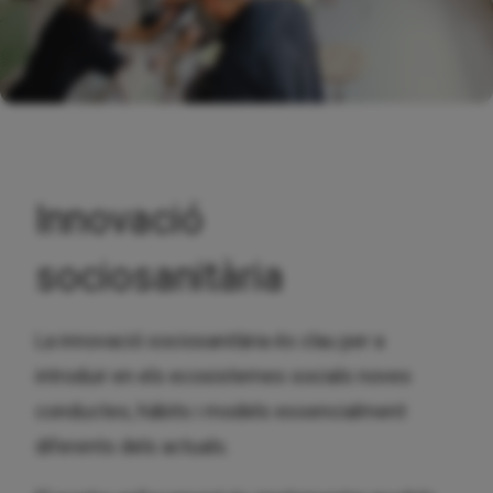
Innovació
sociosanitària
La innovació sociosanitària és clau per a
introduir en els ecosistemes socials noves
conductes, hàbits i models essencialment
diferents dels actuals.