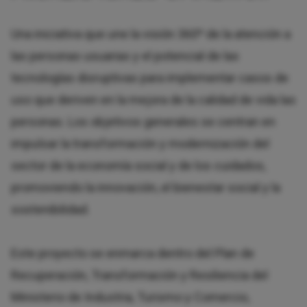
Una iniciativa que une la visión 360º de la atención a
las personas usuarias y el potencial de las
tecnologías disruptivas para implementar casos de
uso que deriven en la mejora de la calidad de vida las
personas. Los objetivos generales se centran en
impulsar la transformación y modernización del
sector de la economía social y de los cuidados,
promoviendo la innovación, el bienestar social y la
sostenibilidad.
Este proyecto se enmarca dentro del Plan de
Recuperación, Transformación y Resiliencia del
Ministerio de Industria, Turismo y Comercio,