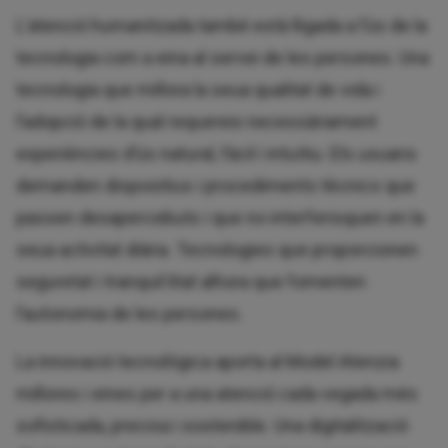
L’atenció humanitzada també està lligada a l’ús de la
tecnologia com a eina al servei de les persones. Una
tecnologia que millora la seua qualitat de vida i
l’adopció de la qual requereix necessàriament
experiències d’ús natural, fàcil i intuïtiu. Els usuaris
demanden dispositius i procediments tècnics que
passen desapercebuts i que no interferisquen en la
seua activitat diària. Tecnologies que proporcionen
seguretat i tranquil·litat alhora que fomenten
l’autonomia de les persones.
La innovació tecnològica aporta al Model Atenzia
millores i eines per a una atenció cada vegada més
sofisticada, precisa i sostenible. Una digitalització