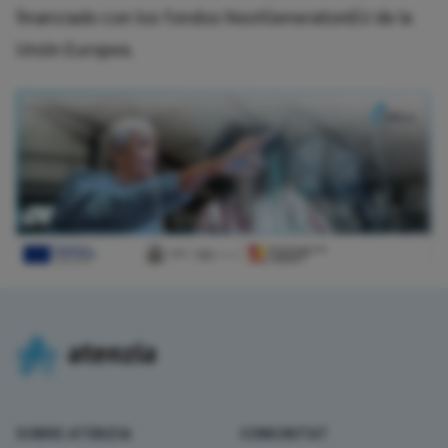
financiado con los fondos NextGenerationEU de la
Unión Europea.
Footer
SOBRE ATENZIA
COMUNITAT