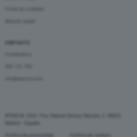
Portal do coidador
Atenzia saúde
CONTACTO
Contáctanos
900 123 700
info@atenzia.com
ATENZIA. 2022. Pza. Manuel Gómez Moreno, 2. 28020
Madrid - España
Política de privacidade
Política de cookies