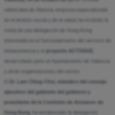
valenciana de Atenzia, empresa especializada
en el ámbito social y de la salud, ha recibido la
visita de una delegación de Hong Kong
interesada en el funcionamiento del servicio de
teleasistencia y el
proyecto ACTIVAGE
,
desarrollado junto al Ayuntamiento de Valencia
y otras organizaciones del sector.
El
Dr. Lam Ching-Choi, miembro del consejo
ejecutivo del gabinete del gobierno y
presidente de la Comisión de Ancianos de
Hong Kong
, ha encabezado la delegación