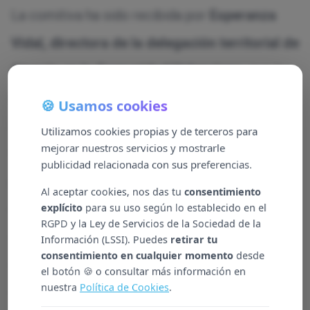
La comitiva ha sido recibida por
Esperanza
Vidal, directora de la delegación territorial de
Atenzia en la Comunidad Valenciana,
que los
ha acompañado durante su visita y, junto a
🍪 Usamos cookies
miembros de su equipo, les ha explicado el
Utilizamos cookies propias y de terceros para
mejorar nuestros servicios y mostrarle
funcionamiento de ACTIVAGE. Este proyecto
publicidad relacionada con sus preferencias.
piloto, que está enfocado a la
promoción del
Al aceptar cookies, nos das tu
consentimiento
envejecimiento activo y saludable
explícito
para su uso según lo establecido en el
, ha sido
RGPD y la Ley de Servicios de la Sociedad de la
desarrollado en la ciudad por el Ayuntamiento
Información (LSSI). Puedes
retirar tu
consentimiento en cualquier momento
desde
de Valencia en colaboración con Atenzia y
el botón 🍪 o consultar más información en
nuestra
Política de Cookies
.
otras entidades como Las Naves, Gesmed,