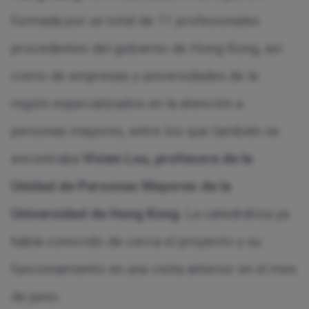
formada por un total de 11 profesionales
procedentes del gobierno de Hong Kong, así
como de empresas y universidades de la
región especializados en la atención a
personas mayores, entre los que también se
encontraba
Vivien Lou, profesora de la
Unidad de Personas Mayores de la
Universidad de Hong Kong
. La catedrática ya
había conocido de cerca el proyecto y su
funcionamiento en una visita anterior en el mes
de junio.