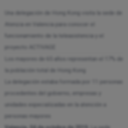
Una delegación de Hong Kong visita la sede de
Atenzia en Valencia para conocer el
funcionamiento de la teleasistencia y el
proyecto ACTIVAGE
Los mayores de 65 años representan el 17% de
la población total de Hong Kong
La delegación estaba formada por 11 personas
procedentes del gobierno, empresas y
unidades especializadas en la atención a
personas mayores
Valencia, 04 de octubre de 2019.
La sede