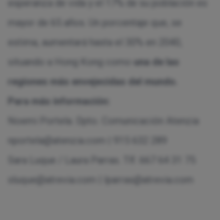
esperanza de vida y el 17% de su población es
mayor de 65 años. Un porcentaje que, se
estima, aumentará hasta el 30% en 2040,
situando a Hong Kong como
una de las
regiones más envejecidas del mundo.
Para más información:
Noemi Portela. Dpto. Comunicación Atenzia
nportela@atenzia.com
| 915 632 289
Sara Luque / Laura Parras. Tlf. 667 64 31 75
sluque@atrevia.com
|
lparras@atrevia.com