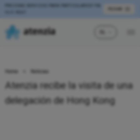
PRECISAS SERVIZOS PARA PARTICULARES?
FAI
PECHAR
CLIC AQUÍ
GL
Home
>
Noticias
Atenzia recibe la visita de una
delegación de Hong Kong