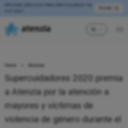
PRECISAS SERVIZOS PARA PARTICULARES?
FAI
PECHAR
CLIC AQUÍ
GL
Home
>
Noticias
Supercuidadores 2020 premia
a Atenzia por la atención a
mayores y víctimas de
violencia de género durante el