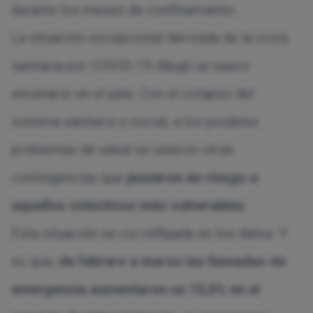
durante los meses de confinamiento.
La situación excepcional derivada de la crisis
sanitaria por COVID-19 dibujó un nuevo
escenario en el país. Con el colapso del
sistema sanitario y social, a los posibles
problemas de salud se unieron otras
contingencias que
pusieron en riesgo a
aquellos colectivos más vulnerables
.
Esta situación se vio reflejada en los datos. Y
es que,
de febrero a marzo las llamadas de
emergencia aumentaron un 15,6% en el