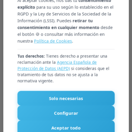
Al aceptar cookies, nos das tu
consentimiento
explícito
para su uso según lo establecido en el
se quiso apoyar y atender a víctimas de
RGPD y la Ley de Servicios de la Sociedad de la
Información (LSSI). Puedes
retirar tu
violencia de género, en una situación
consentimiento en cualquier momento
desde
especialmente delicada los meses de
el botón 🍪 o consultar más información en
nuestra
Política de Cookies
.
confinamiento. Para ello se desarrollaron
Tus derechos:
Tienes derecho a presentar una
nuevos servicios como la atención por
reclamación ante la
Agencia Española de
Protección de Datos (AEPD)
si consideras que el
Whatsapp a mujeres víctimas
.
tratamiento de tus datos no se ajusta a la
normativa vigente.
Además de la puesta en marcha de servicios
específicos con el objetivo de realizar un
Solo necesarias
seguimiento exhaustivo y atención
Configurar
personalizada, se elaboraron protocolos
Aceptar todo
específicos de información y protección tanto