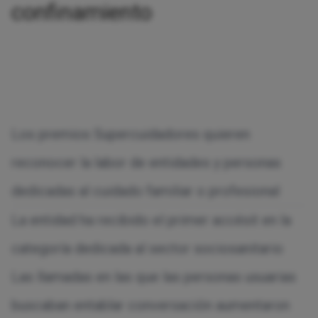
confinamiento
Los premios Supercuidadores quieren
reconocer la labor de entidades y personas
dedicadas al cuidado familiar o profesional
La entidad ha recibido el primer accésit en la
categoría dedicada al sector sociosanitario
Las llamadas en las que las personas usuarias
buscaban entablar conversación aumentaron