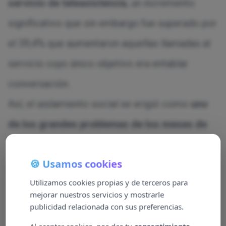
servicio de teleasistencia
, un incremento
significativo que sin embargo fue superado por
el 39,4% que aumentaron aquellas llamadas al
servicio cuyo único objetivo era entablar
conversación.
Así, el aislamiento social se erigió como
uno
de los grandes problemas de los meses de
confinamiento
. Por ello, Atenzia elaboró un
🍪 Usamos cookies
plan específico para la atención a las personas
Utilizamos cookies propias y de terceros para
usuarias, especialmente aquellas en situación
mejorar nuestros servicios y mostrarle
de vulnerabilidad por razón de salud, soledad u
publicidad relacionada con sus preferencias.
otros motivos. También como parte del plan