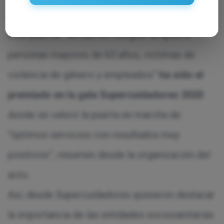
para personas usuarias como para empleados.
Este plan de “actuación integral dirigido a
personas mayores de 65 años, víctimas de
violencia de género y empleados”
ha sido el
premiado en la gala Supercuidadores 2020
donde se valoró la puerta en marcha de
“óptimos servicios con resultados muy
positivos”, resumen desde la organización del
acto.
Así, desde Supercuidadores quisieron destacar
la importancia de las entidades sociosanitarias