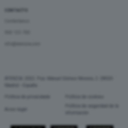
CONTACTO
Contáctanos
900 123 700
info@atenzia.com
ATENZIA. 2022. Pza. Manuel Gómez Moreno, 2. 28020
Madrid - España
Política de privacidade
Política de cookies
Política de seguridad de la
Aviso legal
información