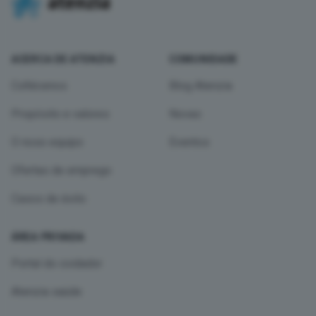
ACERCA DE ATENZIA
COMUNIDADE
Coñécenos
Blog Atenzia
Propósito e valores
Novas
O noso equipo
Eventos
Ofertas de emprego
Casos de éxito
ÁREA PRIVADA
Portal do coidador
Atenzia saúde