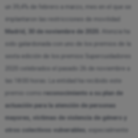
un 39,4% de febrero a marzo, mes en el que se
implantaron las restricciones de movilidad
Madrid, 30 de noviembre de 2020
.
Atenzia ha
sido galardonada con uno de los premios de la
sexta edición de los premios Supercuidadores
2020 celebrados el pasado 26 de noviembre a
las 18:00 horas. La entidad ha recibido este
premio como
reconocimiento a su plan de
actuación para la atención de personas
mayores, víctimas de violencia de género y
otros colectivos vulnerables
, especialmente