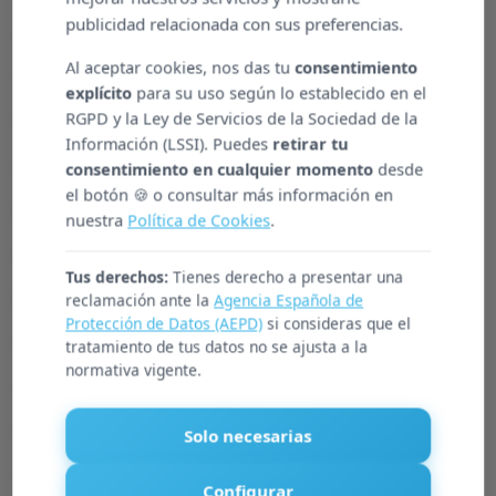
publicidad relacionada con sus preferencias.
alguno de estos síntomas
como la
Al aceptar cookies, nos das tu
consentimiento
irritabilidad o las alteraciones en el sueño.
explícito
para su uso según lo establecido en el
RGPD y la Ley de Servicios de la Sociedad de la
Por este motivo, la entidad ha puesto a
Información (LSSI). Puedes
retirar tu
disposición de sus usuarios una serie de
consentimiento en cualquier momento
desde
el botón 🍪 o consultar más información en
recomendaciones para reducir los efectos
nuestra
Política de Cookies
.
negativos
del cambio de hora en personas
Tus derechos:
Tienes derecho a presentar una
mayores:
reclamación ante la
Agencia Española de
Protección de Datos (AEPD)
si consideras que el
Evitar el consumo de bebidas estimulantes
tratamiento de tus datos no se ajusta a la
normativa vigente.
como el café
No dormir siesta al menos hasta que el cuerpo
Solo necesarias
se adapte al cambio
Configurar