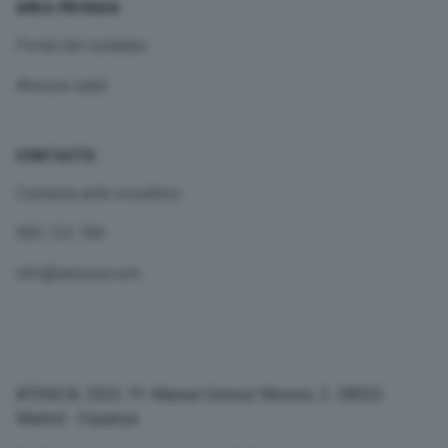
ÀREA PRIVADA
Portal del cuidador
Atenzia salut
CONTACTE
Contacta amb nosaltres
900 123 700
info@atenzia.com
ATENZIA. 2022. Pl. Manuel Gómez Moreno, 2. 28020
Madrid - Espanya