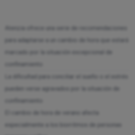
Atenzia ofrece una serie de recomendaciones
para adaptarse a un cambio de hora que estará
marcado por la situación excepcional de
confinamiento
La dificultad para conciliar el sueño o el estrés
pueden verse agravados por la situación de
confinamiento
El cambio de hora de verano afecta
especialmente a los biorritmos de personas