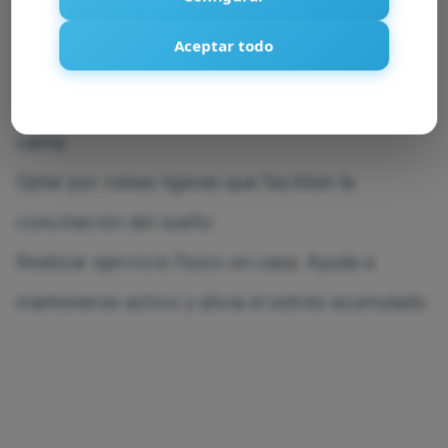
Crear un ambiente propicio para el descanso:
Aceptar todo
luz tenue o apagada, ausencia de ruidos…
Evitar el uso de dispositivos electrónicos en la
cama
Optar por cenas ligeras que faciliten la
conciliación del sueño
Realizar ejercicio físico en casa. Ayuda a
mantenerse activo y alivia el estrés acumulado