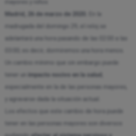
mayores y niños
Madrid, 26 de marzo de 2020.
En la
madrugada del domingo 29, el reloj se
adelantará una hora pasando de las 02:00 a las
03:00; es decir, dormiremos una hora menos.
Un cambio mínimo que sin embargo puede
tener un
impacto nocivo en la salud
,
especialmente en la de las personas mayores,
y agravarse dada la situación actual.
Los efectos que este cambio de hora puede
tener en las personas mayores son diversos
pudiendo
afectar al sistema nervioso y