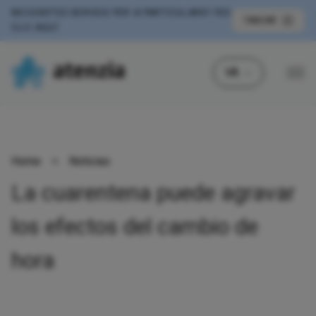
NECESSITES SERVEIS PER A PARTICULARS?
FES
TANCAR
CLIC AQUÍ
VA
Home
>
Noticias
La cuarentena puede agravar
los efectos del cambio de
hora