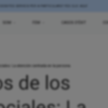
CESSITES SERVEIS PER A PARTICULARS?
FES CLIC AQUÍ
SOM
FEM
CASOS D'ÉXIT
CO
iales: La atención centrada en la persona.
s de los
ociales: La