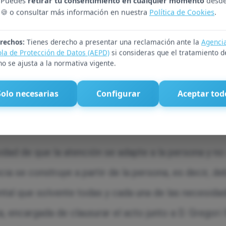
. Puedes
retirar tu consentimiento en cualquier momento
desde
tencia puede ayudar a combatir los problemas deri
🍪 o consultar más información en nuestra
Política de Cookies
.
 el nuevo Servicio de Teleasistencia del Gobierno 
rechos:
Tienes derecho a presentar una reclamación ante la
Agenci
icio y hasta el 31 de octubre, 1.177 habitantes de 
la de Protección de Datos (AEPD)
si consideras que el tratamiento d
no se ajusta a la normativa vigente.
 sobre el progresivo envejecimiento de la población,
Solo necesarias
Configurar
Aceptar tod
atenciones que recibiría en un centro de día o una r
idad de que la atención se adapte a la persona y no
ia se construye a partir de la persona, es decir, de
ntal que solvente todas y cada una de las necesida
ia, encargada de clausurar el acto junto a D. Gregor