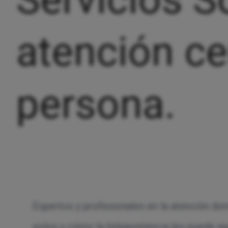
atención ce
persona.
Expertos y profesionales en la atención dom
solos y cómo la teleasistencia les puede ay