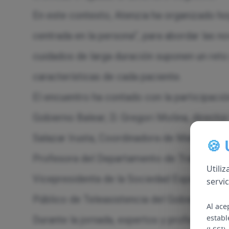
En este contexto, Atenzia ha organizado hoy
centrada en la persona”, para abordar las n
cuidados de larga duración suponen un reto 
características de cada paciente.
El encuentro ha contado con la participaci
Gobierno Balear; D. Gregori Molina, directo
Salazar Irusta, Coordinadora de Matia Insti
🍪
Profesora del Departamento de Trabajo Soci
Utili
Vicepresidenta de la Sociedad Española de G
servi
Público de Teleasistencia del Gobierno Vas
Al ace
establ
Durante la jornada, expertos y profesionales