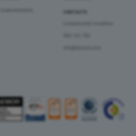
Esdeveniments
CONTACTE
Contacta amb nosaltres
900 123 700
info@atenzia.com