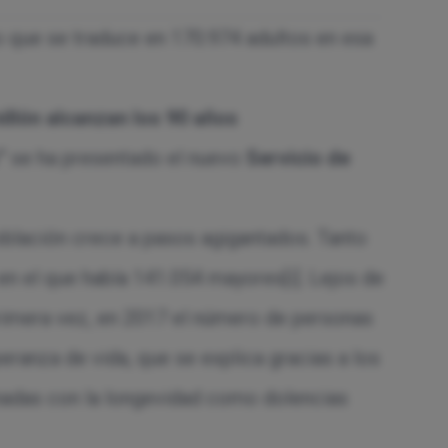
o que se traduce en 170.974 adultos en esa
illón alcanzan los 90 años
”
se ha presentado el nuevo
Servicio de
población crece a pasos agigantados. Tanto
en el que había 141.054 mayores
[i]
. Lejos de
primera vez, en 2017 el número de personas
eranza de vida, que se explica gracias a los
onadas con la longevidad como dolencias