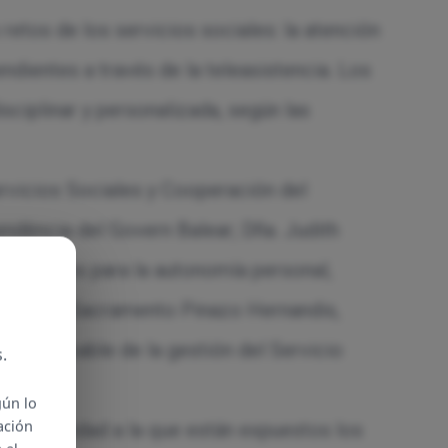
etos de los servicios sociales: la atención
dientes a través de la teleasistencia. Los
sciplinar y personalizada, según las
ervicios Sociales y Cooperación del
endència del Govern Balear; Dña. Judith
ón Pilares para la autonomía personal,
nte; Dña. Sacramento Pinazo Hernandis,
 Responsable de la gestión del Servicio
.
gún lo
ación
ulnerabilidad a la que están expuestos los