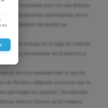
 el
vados de la soledad, entre los que destaca
Balear para personas dependientes, activo
a
las Islas Baleares han podido ya
e tus
 convertir el hogar en un lugar de creación
o
esidencia y personalizar así la atención a
 sea un servicio estandarizado al que los
be ser flexible y adaptado al entorno que la
des que tengan los usuarios”, ha explicado
i Molina, director técnico de la Fundació