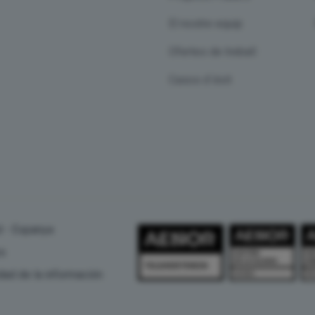
El nostre equip
Ofertes de treball
Casos d`éxit
d - Espanya
es
dad de la información