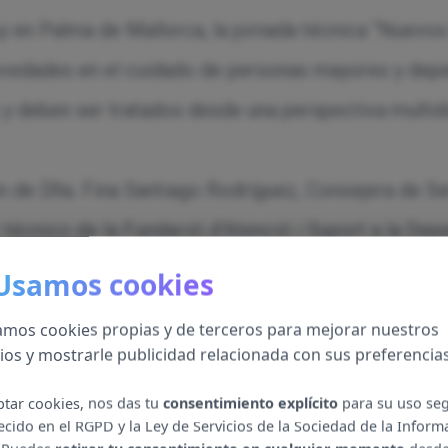
 en Palma de Mallorca, la jornada técnica “Nuevos r
ovedades en el cuidado de personas mayores y depen
y deben ser tratados desde una perspectiva multidi
ón de Dña. Fina Santiago Rodríguez, Consejera de S
r técnico de la Fundació d’Atenció i Suport a la Dep
tuto; Dña. Clarisa Ramos Feijóo, Vocal de la Fundaci
 Usamos cookies
al y Servicios Sociales de la Universidad de Alica
zamos cookies propias y de terceros para mejorar nuestros
eriatría y Gerontología; y D. Alfredo Alday Jurado,
cios y mostrarle publicidad relacionada con sus preferencias
co.
ptar cookies, nos das tu
consentimiento explícito
para su uso se
ecido en el RGPD y la Ley de Servicios de la Sociedad de la Inform
 en la atención domiciliaria han debatido sobre la v