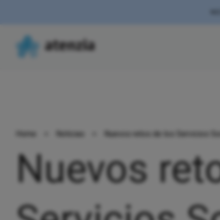
NE
Home
>
Noticias
>
Nuevos retos de los Servicios Soc
Nuevos reto
Servicios S