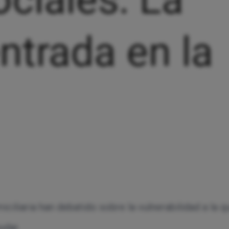
ntrada en la
iciliaria han debatido sobre la vulnerabilidad a la
udar.