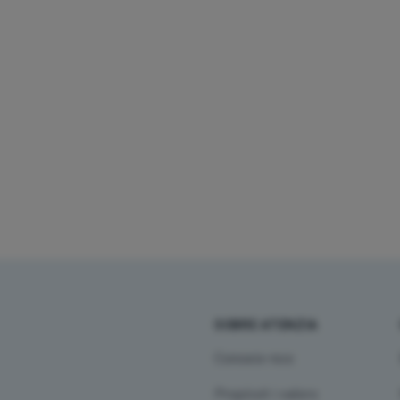
SOBRE ATENZIA
Conoeix-nos
Propòsit i valors