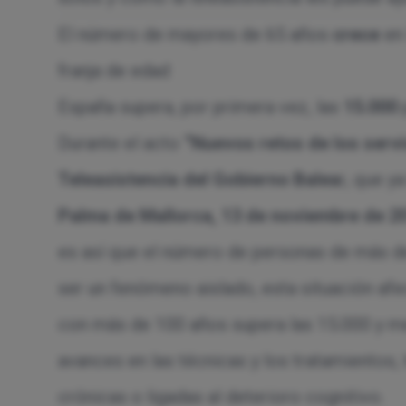
El número de mayores de 65 años
crece
en 
franja de edad
España supera, por primera vez, las
15.000
Durante el acto
“
Nuevos retos de los servi
Teleasistencia del Gobierno Balea
r, que y
Palma de Mallorca, 13 de noviembre de 2
es así que el número de personas de más d
ser un fenómeno aislado, esta situación afe
con más de 100 años supera las 15.000 y me
avances en las técnicas y los tratamientos
crónicas o ligadas al deterioro cognitivo.