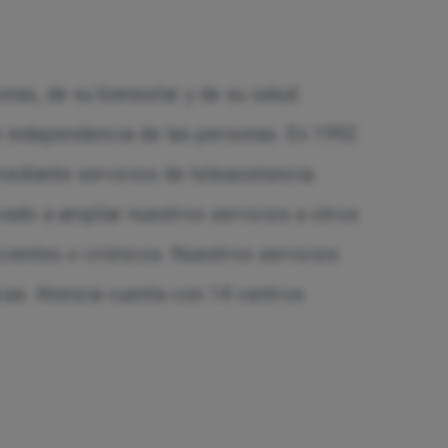
nas, de su bienestar y de su salud.
 independencia de las personas. En 1992
diante servicios de teleasistencia.
vado a ampliar nuestros servicios a otros
cientes o crónicos. Nuestros servicios
cas. Atenzia cuenta con 14 centros