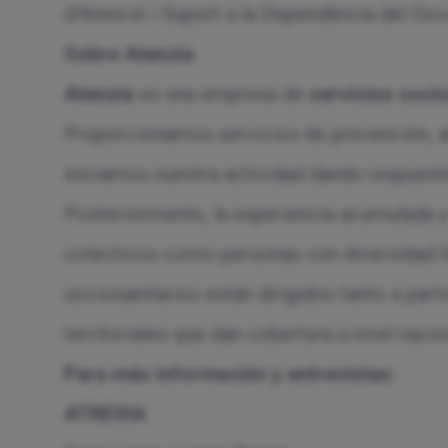
d’Atenció i Suport a la Dependència del Gov
Sobre Atenzia
Atenzia
es una empresa de
servicios soci
Proporcionamos servicios de prevención, a
iniciamos nuestra actividad dando respuest
Posteriormente, la experiencia acumulada y
colectivos como personas con diversidad f
sociosanitarios están dirigidos tanto a pa
territoriales que dan cobertura a nivel nac
Para más información y entrevistas:
ATREVIA