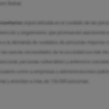
ern Balear.
osanitarios
especializada en el cuidado de las perso
tención y seguimiento que promueven autonomía e
a a la demanda de cuidados de personas mayores me
 las nuevas necesidades de la sociedad nos han lle
uncional, personas vulnerables y enfermos convale
rticulares como a empresas y administraciones públi
ional y atienden a más de 130.000 personas.