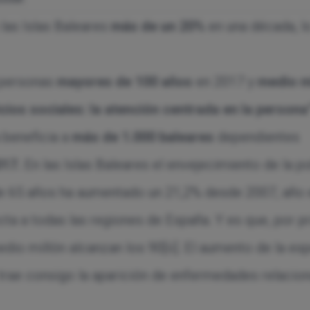
las Islas Baleares
más de un 20%
en una década, l
personas
mayores de 100 años
en 2017 y
medio m
cios sociales: la atención centrada en la persona
a beneficia a
más de 1.000 baleares
dependientes
017.
En las Islas Baleares el envejecimiento de la 
e 65 años ha aumentado un 21,2% desde 2007, año 
cta a todas las regiones de España. Y es que, por 
dio millón alcanzan los 90
[ii]
. El aumento de la esp
, trae consigo la aparición de enfermedades relaci