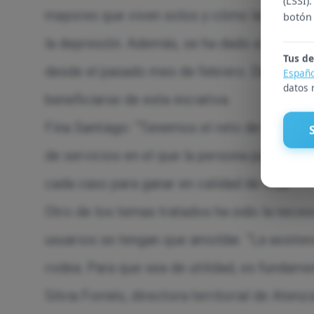
(LSSI)
mayores que viven solos y cómo la teleasis
botón 
la depresión. Además, se ha dado a conocer
Tus de
desde el pasado mes de febrero. Desde su in
Españo
datos 
beneficiarse de esta iniciativa.
Fina Santiago: “Tenemos el reto de trabajar
de servicios en el que la persona pueda las 
cada caso para ganar en calidad de vida”.
Otro de los temas tratados ha sido la neces
usuarios se tengan que amoldar. “La asistenc
rodea. Para que sea de utilidad, es fundame
Silvia Fornés, directora territorial de Atenz