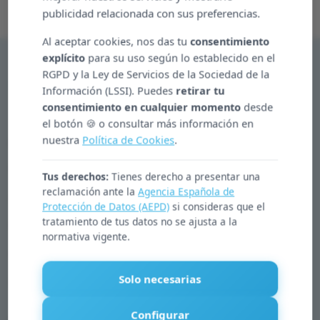
publicidad relacionada con sus preferencias.
Al aceptar cookies, nos das tu
consentimiento
Footer
explícito
para su uso según lo establecido en el
RGPD y la Ley de Servicios de la Sociedad de la
Información (LSSI). Puedes
retirar tu
consentimiento en cualquier momento
desde
el botón 🍪 o consultar más información en
nuestra
Política de Cookies
.
ABOUT ATENZIA
COMMUNITY
Get to know us
ATENZIA BLOG
Tus derechos:
Tienes derecho a presentar una
reclamación ante la
Agencia Española de
Aims and values
NEWS
Protección de Datos (AEPD)
si consideras que el
tratamiento de tus datos no se ajusta a la
Our team
EVENTS
normativa vigente.
Employment opportunities
Solo necesarias
Success stories
Configurar